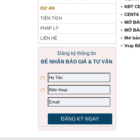
+
KĐT CE
DỰ ÁN
+
CENTA 
TIỆN TÍCH
+
MỞ BÁ
PHÁP LÝ
+
MỞ BÁN
+
Mở bán 
LIÊN HỆ
+
Vsip B
Đăng ký thông tin
ĐỂ NHẬN BÁO GIÁ & TƯ VẤN
(*)
(*)