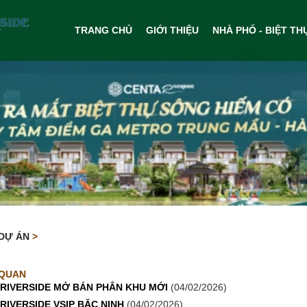
TRANG CHỦ
GIỚI THIỆU
NHÀ PHỐ - BIỆT TH
DỰ ÁN
>
 QUAN
 RIVERSIDE MỞ BÁN PHÂN KHU MỚI
(04/02/2026)
RIVERSIDE VSIP BĂC NINH
(04/02/2026)