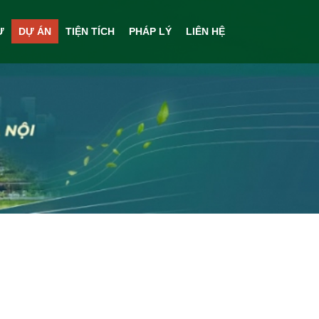
Ự
DỰ ÁN
TIỆN TÍCH
PHÁP LÝ
LIÊN HỆ