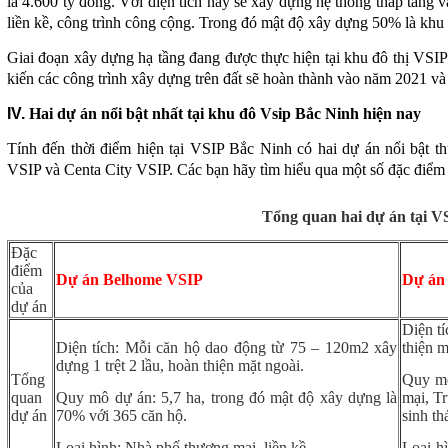
là 4.600 tỷ đồng. Với diện tích này sẽ xây dựng hệ thống thấp tầng v
liền kề, công trình công cộng. Trong đó mật độ xây dựng 50% là khu b
Giai đoạn xây dựng hạ tầng đang được thực hiện tại khu đô thị VSIP
kiến các công trình xây dựng trên đất sẽ hoàn thành vào năm 2021 và
IV.
Hai dự án nổi bật nhất tại khu đô Vsip Bắc Ninh hiện nay
Tính đến thời điểm hiện tại VSIP Bắc Ninh có hai dự án nổi bật 
VSIP và Centa City VSIP. Các bạn hãy tìm hiểu qua một số đặc điểm 
Tổng quan hai dự án tại
Đặc
điểm
Dự án
Belhome VSIP
Dự á
của
dự án
Diện t
Diện tích: Mỗi căn hộ dao động từ 75 – 120m2 xây
thiện m
dựng 1 trệt 2 lầu, hoàn thiện mặt ngoài.
Tổng
Quy mô
quan
Quy mô dự án: 5,7 ha, trong đó mật độ xây dựng là
mại, T
dự án
70% với 365 căn hộ.
sinh thá
Loại hình: Nhà phố thương mại, liền kề.
Loại h