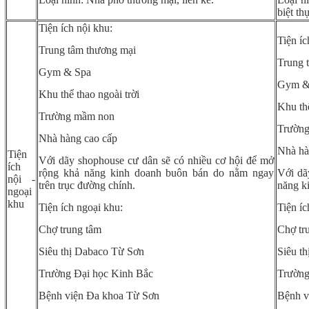
biệt th
Tiện ích nội khu:
Tiện íc
Trung tâm thương mại
Trung 
Gym & Spa
Gym &
Khu thể thao ngoài trời
Khu thể
Trường mầm non
Trườn
Nhà hàng cao cấp
Nhà hà
Tiện
Với dãy shophouse cư dân sẽ có nhiều cơ hội để mở
ích
rộng khả năng kinh doanh buôn bán do nằm ngay
Với dã
nội -
trên trục đường chính.
năng k
ngoại
khu
Tiện ích ngoại khu:
Tiện íc
Chợ trung tâm
Chợ tr
Siêu thị Dabaco Từ Sơn
Siêu t
Trường Đại học Kinh Bắc
Trường
Bệnh viện Đa khoa Từ Sơn
Bệnh v