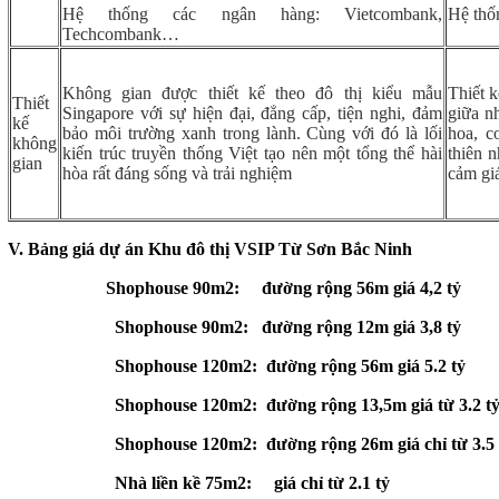
Hệ thống các ngân hàng: Vietcombank,
Hệ thố
Techcombank…
Không gian được thiết kế theo đô thị kiểu mẫu
Thiết 
Thiết
Singapore với sự hiện đại, đẳng cấp, tiện nghi, đảm
giữa n
kế
bảo môi trường xanh trong lành. Cùng với đó là lối
hoa, c
không
kiến trúc truyền thống Việt tạo nên một tổng thể hài
thiên 
gian
hòa rất đáng sống và trải nghiệm
cảm giá
V. Bảng giá dự án Khu đô thị VSIP Từ Sơn Bắc Ninh
Shophouse 90m2: đường rộng 56m giá 4,2 tỷ
Shophouse 90m2: đường rộng 12m giá 3,8 tỷ
Shophouse 120m2: đường rộng 56m giá 5.2 tỷ
Shophouse 120m2: đường rộng 13,5m giá từ 3.2 t
Shophouse 120m2: đường rộng 26m giá chỉ từ 3.5 
Nhà liền kề 75m2: giá chỉ từ 2.1 tỷ