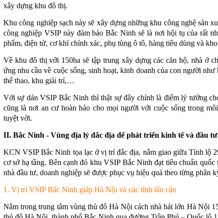
xây dựng khu đô thị.
Khu công nghiệp sạch này sẽ xây dựng những khu công nghệ sản xuất
công nghiệp VSIP này đảm bảo Bắc Ninh sẽ là nơi hội tụ của rất n
phẩm, điện tử, cơ khí chính xác, phụ tùng ô tô, hàng tiêu dùng và k
Về khu đô thị với 150ha sẽ tập trung xây dựng các căn hộ, nhà ở ch
ứng nhu cầu về cuộc sống, sinh hoạt, kinh doanh của con người như h
thể thao, khu giải trí,…
Với sự dán VSIP Bắc Ninh thì thật sự đây chính là điểm lý tưởng ch
cũng là nơi an cư hoàn hảo cho mọi người với cuộc sống trong môi 
tuyệt vời.
II. Bắc Ninh - Vùng địa lý đắc địa để phát triển kinh tế và đầu tư
KCN VSIP Bắc Ninh tọa lạc ở vị trí đắc địa, nằm giao giữa Tỉnh lộ 29
cơ sở hạ tầng. Bên cạnh đó khu VSIP Bắc Ninh đạt tiêu chuẩn quốc 
nhà đầu tư, doanh nghiệp sẽ được phục vụ hiệu quả theo từng phân kỳ
1. Vị trí VSIP Bắc Ninh giáp Hà Nội và các tỉnh lân cận
Nằm trong trung tâm vùng thủ đô Hà Nội cách nhà hát lớn Hà Nội 15
thủ đô Hà Nội, thành phố Bắc Ninh qua đường Trần Phú – Quốc lộ 1