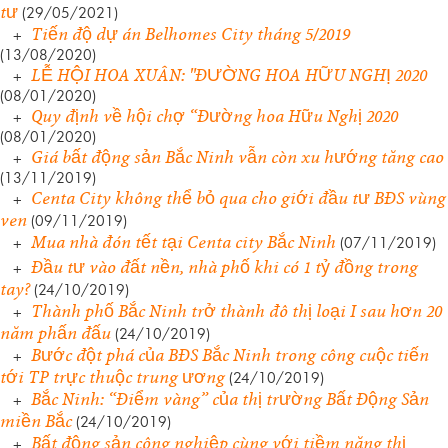
tư
(29/05/2021)
Tiến độ dự án Belhomes City tháng 5/2019
+
(13/08/2020)
LỄ HỘI HOA XUÂN: "ĐƯỜNG HOA HỮU NGHỊ 2020
+
(08/01/2020)
Quy định về hội chợ “Đường hoa Hữu Nghị 2020
+
(08/01/2020)
Giá bất động sản Bắc Ninh vẫn còn xu hướng tăng cao
+
(13/11/2019)
Centa City không thể bỏ qua cho giới đầu tư BĐS vùng
+
ven
(09/11/2019)
Mua nhà đón tết tại Centa city Bắc Ninh
+
(07/11/2019)
Đầu tư vào đất nền, nhà phố khi có 1 tỷ đồng trong
+
tay?
(24/10/2019)
Thành phố Bắc Ninh trở thành đô thị loại I sau hơn 20
+
năm phấn đấu
(24/10/2019)
Bước đột phá của BĐS Bắc Ninh trong công cuộc tiến
+
tới TP trực thuộc trung ương
(24/10/2019)
Bắc Ninh: “Điểm vàng” của thị trường Bất Động Sản
+
miền Bắc
(24/10/2019)
Bất động sản công nghiệp cùng với tiềm năng thị
+