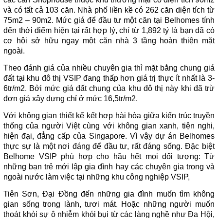
và có tất cả 103 căn. Nhà phố liền kề có 262 căn diện tích từ
75m2 – 90m2. Mức giá để đầu tư một căn tại Belhomes tính
đến thời điểm hiện tại rất hợp lý, chỉ từ 1,892 tỷ là bạn đã có
cơ hội sở hữu ngay một căn nhà 3 tầng hoàn thiện mặt
ngoài.
Theo đánh giá của nhiều chuyên gia thì mặt bằng chung giá
đất tại khu đô thị VSIP đang thấp hơn giá trị thực ít nhất là 3-
6tr/m2. Bởi mức giá đất chung của khu đô thị này khi đã trừ
đơn giá xây dựng chỉ ở mức 16,5tr/m2.
Với không gian thiết kế kết hợp hài hòa giữa kiến trúc truyền
thống của người Việt cùng với không gian xanh, tiện nghi,
hiện đại, đẳng cấp của Singapore. Vì vậy dự án Belhomes
thực sự là một nơi đáng để đầu tư, rất đáng sống. Đặc biệt
Belhome VSIP phù hợp cho hầu hết mọi đối tượng: Từ
những bạn trẻ mới lập gia đình hay các chuyên gia trong và
ngoài nước làm việc tại những khu công nghiệp VSIP,
Tiên Sơn, Đại Đồng đến những gia đình muốn tìm không
gian sống trong lành, tươi mát. Hoặc những người muốn
thoát khỏi sự ô nhiễm khói bụi từ các làng nghề như Đa Hội,