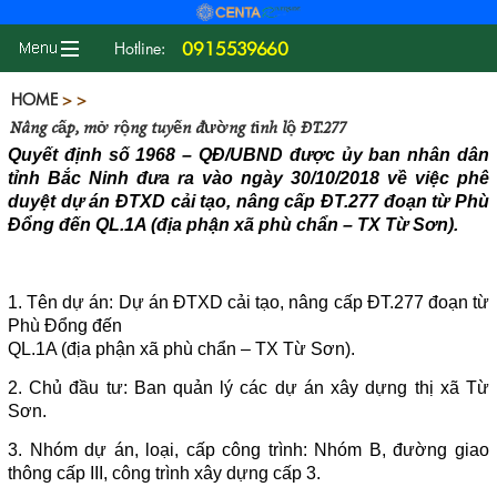
0915539660
Hotline:
HOME
> >
Nâng cấp, mở rộng tuyến đường tỉnh lộ ĐT.277
Quyết định số 1968 – QĐ/UBND được ủy ban nhân dân
tỉnh Bắc Ninh đưa ra vào ngày 30/10/2018 về việc phê
duyệt dự án ĐTXD cải tạo, nâng cấp ĐT.277 đoạn từ Phù
Đổng đến QL.1A (địa phận xã phù chẩn – TX Từ Sơn).
I. Kế hoạch cải tạo, nâng cấp ĐT.277
1. Tên dự án: Dự án ĐTXD cải tạo, nâng cấp ĐT.277 đoạn từ
Phù Đổng đến
QL.1A (địa phận xã phù chẩn – TX Từ Sơn).
2. Chủ đầu tư: Ban quản lý các dự án xây dựng thị xã Từ
Sơn.
3. Nhóm dự án, loại, cấp công trình: Nhóm B, đường giao
thông cấp III, công trình xây dựng cấp 3.