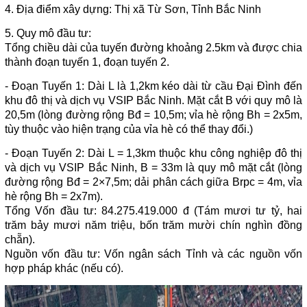
4. Địa điểm xây dựng: Thị xã Từ Sơn, Tỉnh Bắc Ninh
5. Quy mô đầu tư:
Tổng chiều dài của tuyến đường khoảng 2.5km và được chia
thành đoạn tuyến 1, đoạn tuyến 2.
- Đoạn Tuyến 1: Dài L là 1,2km kéo dài từ cầu Đại Đình đến
khu đô thị và dịch vụ VSIP Bắc Ninh. Mặt cắt B với quy mô là
20,5m (lòng đường rộng Bđ = 10,5m; vỉa hè rộng Bh = 2x5m,
tùy thuộc vào hiện trạng của vỉa hè có thể thay đổi.)
- Đoạn Tuyến 2: Dài L = 1,3km thuộc khu công nghiệp đô thị
và dịch vụ VSIP Bắc Ninh, B = 33m là quy mô mặt cắt (lòng
đường rộng Bđ = 2×7,5m; dải phân cách giữa Brpc = 4m, vỉa
hè rộng Bh = 2x7m).
Tổng Vốn đầu tư: 84.275.419.000 đ (Tám mươi tư tỷ, hai
trăm bảy mươi năm triệu, bốn trăm mười chín nghìn đồng
chẵn).
Nguồn vốn đầu tư: Vốn ngân sách Tỉnh và các nguồn vốn
hợp pháp khác (nếu có).