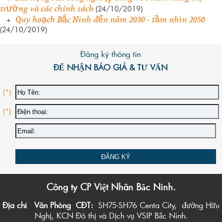
trường và các chính sách
(24/10/2019)
Quy hoạch Bắc Ninh đến năm 2030 - tầm nhìn 2050
+
(24/10/2019)
Đăng ký thông tin
ĐỂ NHẬN BÁO GIÁ & TƯ VẤN
(*)
(*)
Công ty CP Việt Nhân Bắc Ninh.
Địa chỉ Văn Phòng CĐT:
SH75-SH76 Centa City, đường Hữu
Nghị, KCN Đô thị và Dịch vụ VSIP Bắc Ninh.