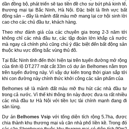
dần đồng bộ, phát triển sẽ tạo tiền đề cho sự bứt phá kinh tế,
thương mại tại Bắc Ninh, Hà Nội. Đặc biệt là lĩnh vực bất
động sản – đây là mảnh đất màu mỡ mang lại cơ hội sinh lời
cao cho các chủ đầu tư, khách hàng.
Theo như đánh giá của các chuyên gia trong 2-3 năm tới
không chỉ các nhà đầu tư, các tập đoàn lớn khắp cả nước
mà ngay cả chính phủ cũng chú ý đặc biệt đến bất động sản
thuộc khu vực đông bắc vùng thủ đô.
Tại Bắc Ninh tính đến thời hiện tại trên tuyến đường mở rộng
của tỉnh lộ DT.277 mặt cắt 33m có dự án Belhomes nằm trọn
trên tuyến đường này. Vì vậy dự kiến trong thời gian sắp tới
khi con đường này chính thức khởi công các sản phẩm của
Belhomes sẽ là mảnh đất màu mỡ thu hút các nhà đầu tư
trong cả nước. Vì thế khi thông tin này được đưa ra rất nhiều
các nhà đầu tư Hà Nội với tiền lực tài chính mạnh đang đi
săn lùng.
Dự án
Belhomes Vsip
với tổng diện tích rộng 5.7ha, được
chia thành khu thương mại và căn nhà phố liền kề. Trong đó
các căn Shophouse thuộc khu thương mại có diện tích 90m2